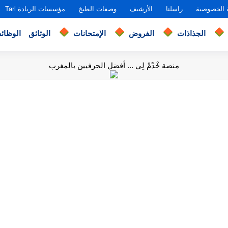
 الخصوصية
راسلنا
الأرشيف
وصفات الطبخ
مؤسسات الريادة Tarl
الجذاذات
الفروض
الإمتحانات
الوثائق
الوظائ
منصة خْدْمْ لِي ... أفضل الحرفيين بالمغرب