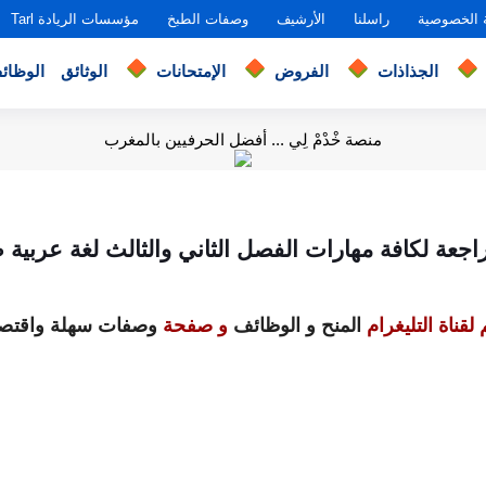
 الخصوصية
راسلنا
الأرشيف
وصفات الطبخ
مؤسسات الريادة Tarl
الجذاذات
الفروض
الإمتحانات
الوثائق
الوظائ
منصة خْدْمْ لِي ... أفضل الحرفيين بالمغرب
جعة لكافة مهارات الفصل الثاني والثالث لغة عربية
لقناة التليغرام
المنح و الوظائف
و صفحة
وصفات سهلة واقتصا