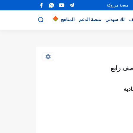
منصة مرزوكة
ف
لك سيدتي
منصة الدعم
المناهج
 صف رابع
دية