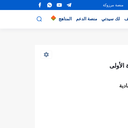
منصة مرزوكة
ف
لك سيدتي
منصة الدعم
المناهج
دية