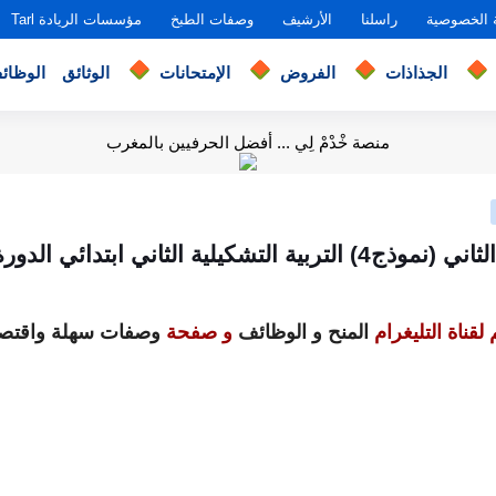
 الخصوصية
راسلنا
الأرشيف
وصفات الطبخ
مؤسسات الريادة Tarl
الجذاذات
الفروض
الإمتحانات
الوثائق
الوظائ
منصة خْدْمْ لِي ... أفضل الحرفيين بالمغرب
ربية التشكيلية الثاني ابتدائي الدورة الأولى
لقناة التليغرام
المنح و الوظائف
و صفحة
وصفات سهلة واقتصا