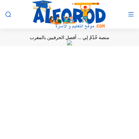
منصة خْدْمْ لِي ... أفضل الحرفيين بالمغرب