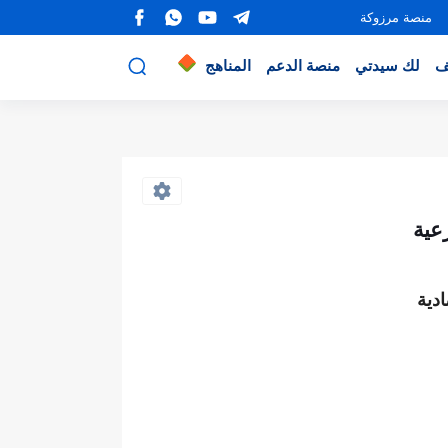
منصة مرزوكة
ف
لك سيدتي
منصة الدعم
المناهج
رعية
دية