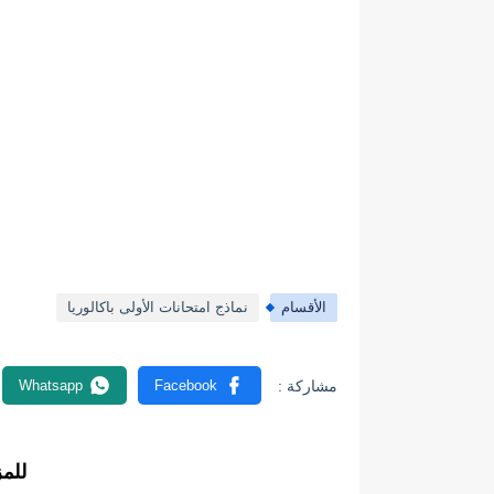
الأقسام
نماذج امتحانات الأولى باكالوريا
للم