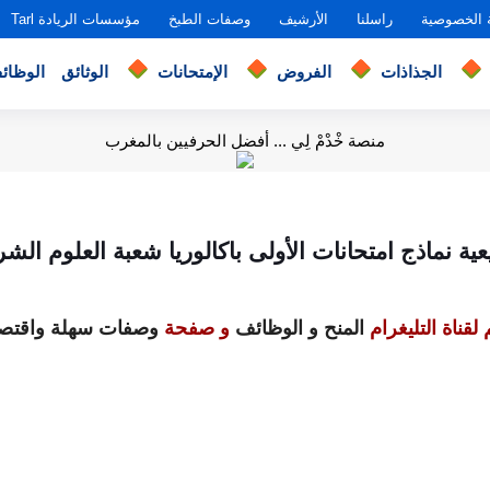
 الخصوصية
راسلنا
الأرشيف
وصفات الطبخ
مؤسسات الريادة Tarl
الجذاذات
الفروض
الإمتحانات
الوثائق
الوظائ
منصة خْدْمْ لِي ... أفضل الحرفيين بالمغرب
ية نماذج امتحانات الأولى باكالوريا شعبة العلوم الش
لقناة التليغرام
المنح و الوظائف
و صفحة
وصفات سهلة واقتصا