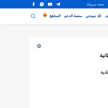
منصة مرزوكة
ف
لك سيدتي
منصة الدعم
المناهج
دية