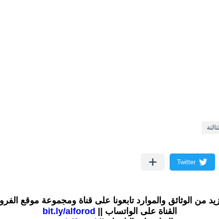
الثة
زيد من الوثائق والموارد تابعونا على قناة ومجموعة موقع الفر
القناة على الواتساب ||
bit.ly/alforod