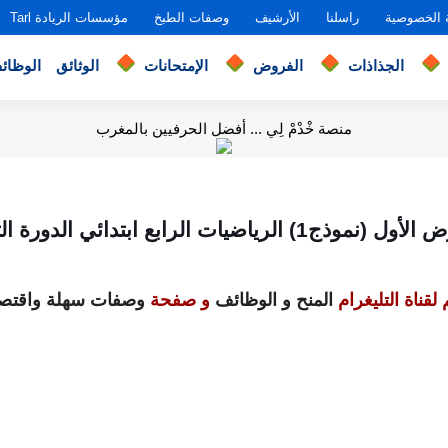
 الخصوصية
راسلنا
الأرشيف
وصفات الطبخ
مؤسسات الريادة Tarl
الجذاذات
الفروض
الإمتحانات
الوثائق
الوظائ
منصة خْدْمْ لِي ... أفضل الحرفيين بالمغرب
(نموذج1) الرياضيات الرابع ابتدائي الدورة الثانية
لقناة التليغرام
المنح و الوظائف
و صفحة
وصفات سهلة واقتصا