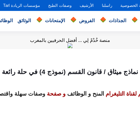
 الخصوصية
راسلنا
الأرشيف
وصفات الطبخ
مؤسسات الريادة Tarl
الجذاذات
الفروض
الإمتحانات
الوثائق
الوظائ
منصة خْدْمْ لِي ... أفضل الحرفيين بالمغرب
نماذج ميثاق / قانون القسم (نموذج 4) في حلة رائعة
لقناة التليغرام
المنح و الوظائف
و صفحة
وصفات سهلة واقتصا