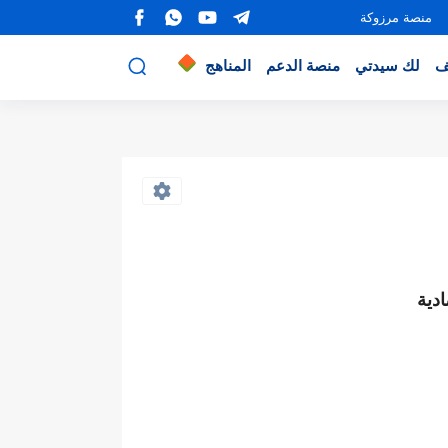
منصة مرزوكة
ف
لك سيدتي
منصة الدعم
المناهج
دية