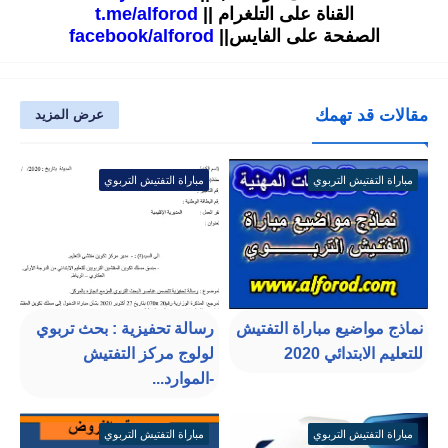
القناة على التلغرام ||
t.me/alforod
الصفحة على الفايس||
facebook/alforod
مقالات قد تهمك
عرض المزيد
مباراة التفتيش التربوي
مباراة التفتيش التربوي
نماذج مواضيع مباراة التفتيش
رسالة تحفيزية : بحث تربوي
للتعليم الابتدائي 2020
لولوج مركز التفتيش
-الموارد...
مباراة التفتيش التربوي
مباراة التفتيش التربوي