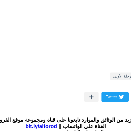
رحلة الأولى
زيد من الوثائق والموارد تابعونا على قناة ومجموعة موقع الفر
القناة على الواتساب ||
bit.ly/alforod