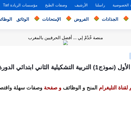
 الخصوصية
راسلنا
الأرشيف
وصفات الطبخ
مؤسسات الريادة Tarl
الجذاذات
الفروض
الإمتحانات
الوثائق
الوظائ
منصة خْدْمْ لِي ... أفضل الحرفيين بالمغرب
بية التشكيلية الثاني ابتدائي الدورة الأولى
لقناة التليغرام
المنح و الوظائف
و صفحة
وصفات سهلة واقتصا