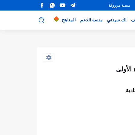
منصة مرزوكة
ف
لك سيدتي
منصة الدعم
المناهج
دية