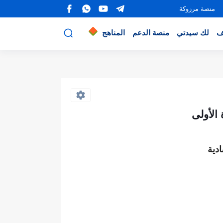
منصة مرزوكة
ف
لك سيدتي
منصة الدعم
المناهج
دية