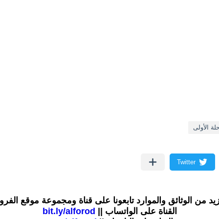
لة الأولى
زيد من الوثائق والموارد تابعونا على قناة ومجموعة موقع الفر
القناة على الواتساب ||
bit.ly/alforod