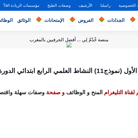
 الخصوصية
راسلنا
الأرشيف
وصفات الطبخ
مؤسسات الريادة Tarl
الجذاذات
الفروض
الإمتحانات
الوثائق
الوظائ
منصة خْدْمْ لِي ... أفضل الحرفيين بالمغرب
نشاط العلمي الرابع ابتدائي الدورة الأولى
لقناة التليغرام
المنح و الوظائف
و صفحة
وصفات سهلة واقتصا