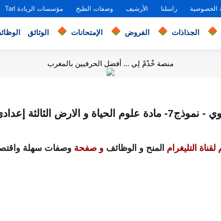
 الخصوصية
راسلنا
الأرشيف
وصفات الطبخ
مؤسسات الريادة Tarl
الجذاذات
الفروض
الإمتحانات
الوثائق
الوظائ
منصة خْدْمْ لِي ... أفضل الحرفيين بالمغرب
 و الارض الثالثة إعدادي مع التصحيح
لقناة التليغرام
المنح و الوظائف
و صفحة
وصفات سهلة واقتصا