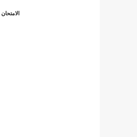
الامتحان الجهوي - نموذج7- ما