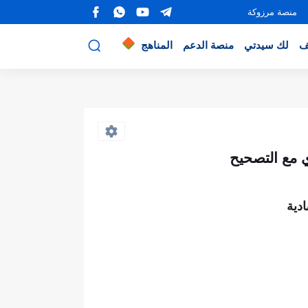
منصة مرزوكة
ف
لك سيدتي
منصة الدعم
المناهج
دية