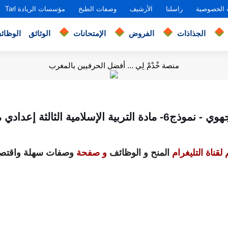
 الخصوصية
راسلنا
الأرشيف
وصفات الطبخ
مؤسسات الريادة Tarl
الجذاذات
الفروض
الإمتحانات
الوثائق
الوظائ
منصة خْدْمْ لِي ... أفضل الحرفيين بالمغرب
ربية الإسلامية الثالثة إعدادي مع التصحيح
لقناة التليغرام
المنح و الوظائف
و صفحة
وصفات سهلة واقتصا