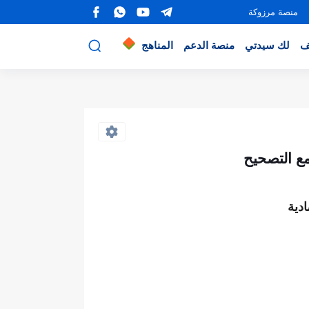
منصة مرزوكة
ف
لك سيدتي
منصة الدعم
المناهج
دية