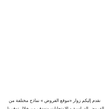
نقدم إليكم زوار «موقع الفروض » نماذج مختلفة من
الفروض الدراسية و الإمتحانات ونهدف من خلال توفيرنا