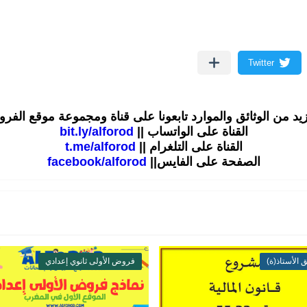
زيد من الوثائق والموارد تابعونا على قناة ومجموعة موقع الفر
القناة على الواتساب ||
bit.ly/alforod
القناة على التلغرام ||
t.me/alforod
الصفحة على الفايس||
facebook/alforod
ق الأستاذ(ة)
فروض الأولى ثانوي إعدادي