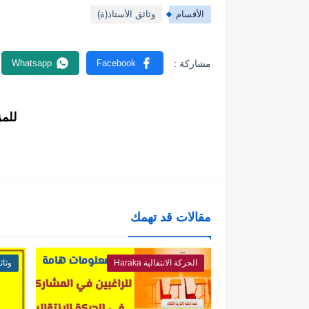
الأقسام
وثائق الأستاذ(ة)
للم
مقالات قد تهمك
الحركة الانتقالية Haraka
وثائ