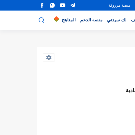
منصة مرزوكة
ف
لك سيدتي
منصة الدعم
المناهج
دية