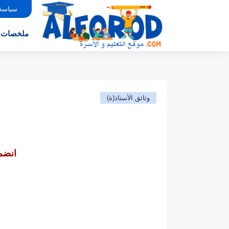
سياسة
ملخصات
وثائق الأستاذ(ة)
انضم 