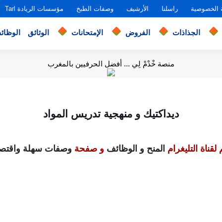
 الخصوصية
راسلنا
الأرشيف
وصفات الطبخ
مؤسسات الريادة Tarl
الجذاذات
الفروض
الإمتحانات
الوثائق
الوظائ
منصة خْدْمْ لِي ... أفضل الحرفيين بالمغرب
ديداكتيك و منهجية تدريس المواد
لقناة التليغرام
المنح و الوظائف
و صفحة
وصفات سهلة واقتصا