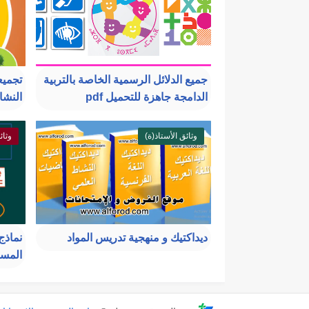
جميع الدلائل الرسمية الخاصة بالتربية
تجميع
الدامجة جاهزة للتحميل pdf
النشاط الع
وثائق الأستاذ(ة)
وثائ
ديداكتيك و منهجية تدريس المواد
نماذج
المست