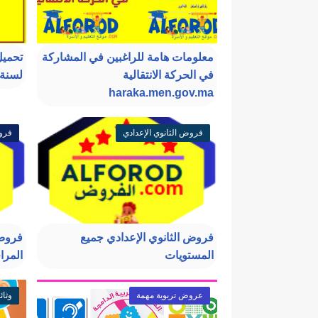
معلومات هامة للراغبين في المشاركة
تحميل
في الحركة الانتقالية
لسنة 024
haraka.men.gov.ma
فروض الثانوي الإعدادي
فروض
فروض الثانوي الإعدادي جميع
فروض 
المستويات
المرا
عروض تربوية مهمة
وثائ