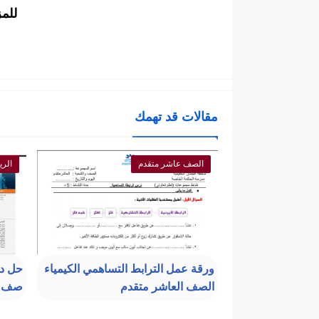
للم
مقالات قد تهمك
الصف عاشر متقدم
الري
ورقة عمل الترابط التساهمي الكيمياء
حل در
الصف العاشر متقدم
صف ع