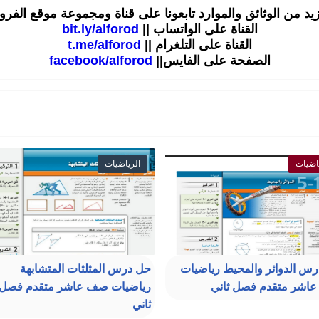
زيد من الوثائق والموارد تابعونا على قناة ومجموعة موقع الفر
القناة على الواتساب ||
bit.ly/alforod
القناة على التلغرام ||
t.me/alforod
الصفحة على الفايس||
facebook/alforod
اضيات
الرياضيات
س الدوائر والمحيط رياضيات
حل درس المثلثات المتشابهة
اشر متقدم فصل ثاني
رياضيات صف عاشر متقدم فصل
ثاني