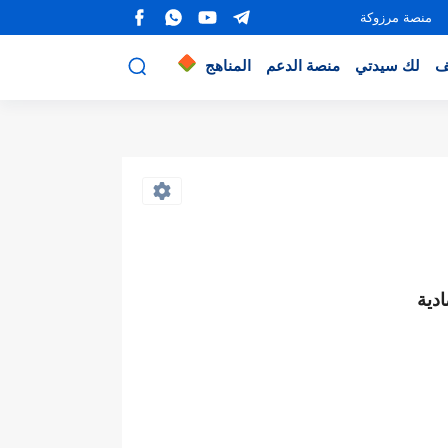
منصة مرزوكة
ف
لك سيدتي
منصة الدعم
المناهج
دية