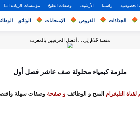
 الخصوصية
راسلنا
الأرشيف
وصفات الطبخ
مؤسسات الريادة Tarl
الجذاذات
الفروض
الإمتحانات
الوثائق
الوظائ
منصة خْدْمْ لِي ... أفضل الحرفيين بالمغرب
ملزمة كيمياء محلولة صف عاشر فصل أول
لقناة التليغرام
المنح و الوظائف
و صفحة
وصفات سهلة واقتصا