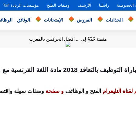
 الخصوصية
راسلنا
الأرشيف
وصفات الطبخ
مؤسسات الريادة Tarl
الجذاذات
الفروض
الإمتحانات
الوثائق
الوظائ
منصة خْدْمْ لِي ... أفضل الحرفيين بالمغرب
يف بالتعاقد 2018 مادة اللغة الفرنسية مع التصحيح
لقناة التليغرام
المنح و الوظائف
و صفحة
وصفات سهلة واقتصا