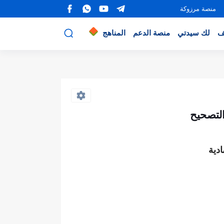
منصة مرزوكة
ف
لك سيدتي
منصة الدعم
المناهج
دية